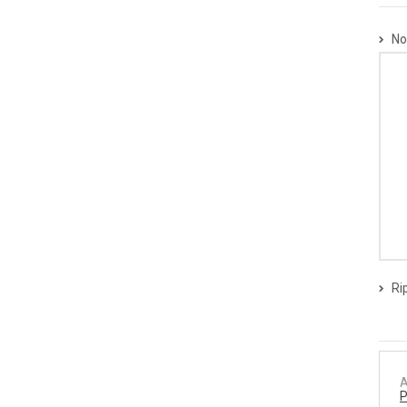
No
Ri
A
P