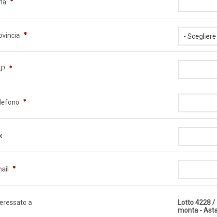
ttà
ovincia
AP
lefono
x
ail
teressato a
Lotto 4228 /
monta - Asta 