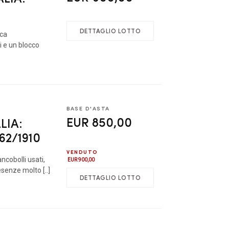
DETTAGLIO LOTTO
rca
i e un blocco
BASE D'ASTA
EUR 850,00
LIA:
862/1910
VENDUTO
cobolli usati,
EUR 900,00
esenze molto [..]
DETTAGLIO LOTTO