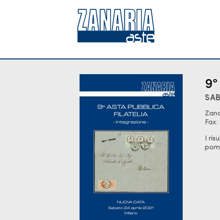
9°
SAB
Zana
Fax:
I ris
pome