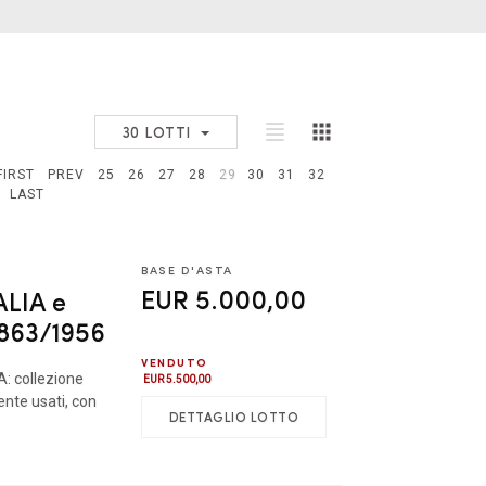
30 LOTTI
FIRST
PREV
25
26
27
28
29
30
31
32
LAST
BASE D'ASTA
EUR 5.000,00
ALIA e
1863/1956
VENDUTO
: collezione
EUR 5.500,00
nte usati, con
DETTAGLIO LOTTO