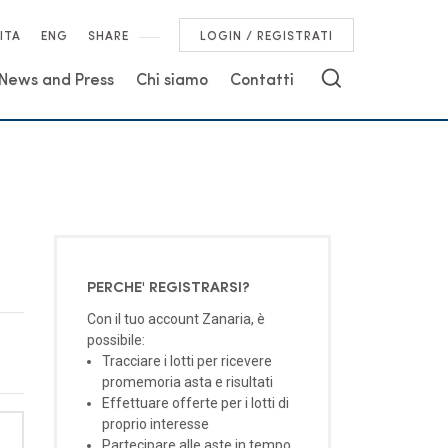
ITA
ENG
SHARE
LOGIN / REGISTRATI
News and Press
Chi siamo
Contatti
PERCHE' REGISTRARSI?
Con il tuo account Zanaria, è
possibile:
Tracciare i lotti per ricevere
promemoria asta e risultati
Effettuare offerte per i lotti di
proprio interesse
Partecipare alle aste in tempo